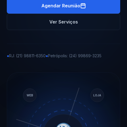
Agendar Reunião
Ver Serviços
●
RJ: (21) 98811-6350
●
Petrópolis: (24) 99869-3235
WEB
LOJA