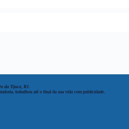
ro da Tijuca, RJ.
adoria, trabalhou até o final da sua vida com publicidade.