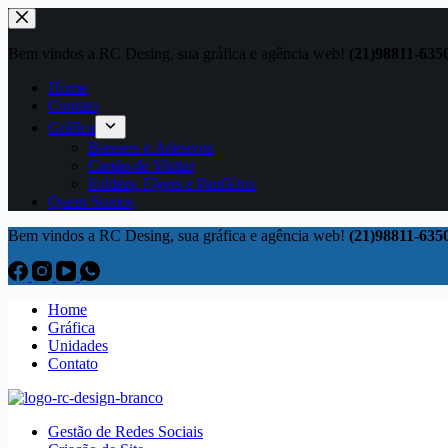
Bem vindos a RC Desing, sua gráfica e agência web!
(21)98811-635
Home
Contato
Gráfica
Banners e Adesivos
Cartão de Visitas
Folders, Flyers e Panfletos
Quem Somos
Bem vindos a RC Desing, sua gráfica e agência web!
(21)98811-635
Home
Gráfica
Unidades
Contato
Gestão de Redes Sociais