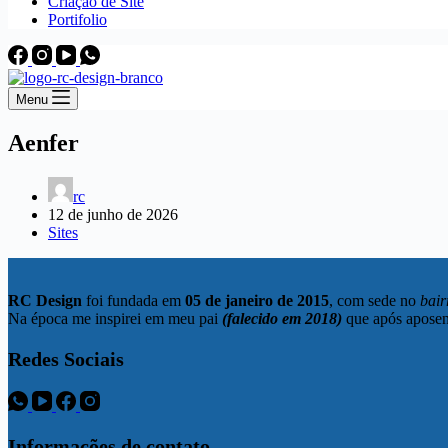
Criação de Site
Portifolio
Menu
Aenfer
rc
12 de junho de 2026
Sites
RC Design
foi fundada em
05 de janeiro de 2015
, com sede no
bair
Na época me inspirei em meu pai
(falecido em 2018)
que após aposent
Redes Sociais
Informações de contato