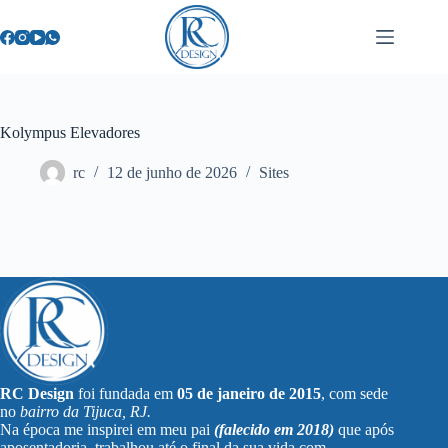
Kolympus Elevadores
rc
12 de junho de 2026
Sites
RC Design
foi fundada em
05 de janeiro de 2015
, com sede
no
bairro da Tijuca, RJ.
Na época me inspirei em meu pai
(falecido em 2018)
que após
aposentadoria, trabalhou até o final da sua vida com