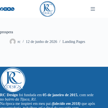
prospera
rc
12 de junho de 2026
Landing Pages
RC Design
foi fundada em
05 de janeiro de 2015
, com sede
no
bairro da Tijuca, RJ.
Na época me inspirei em meu pai
(falecido em 2018)
que após
aposentadoria, trabalhou até o final da sua vida com